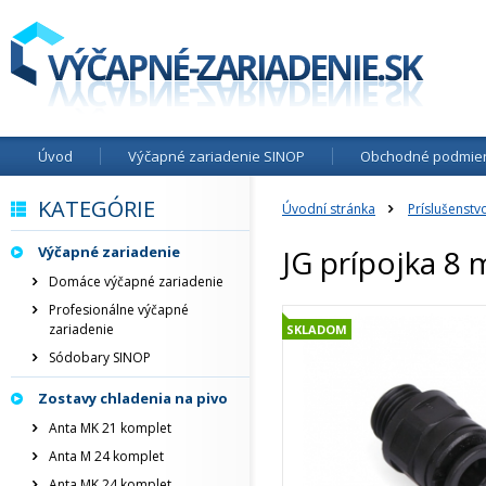
Úvod
Výčapné zariadenie SINOP
Obchodné podmie
KATEGÓRIE
Úvodní stránka
Príslušenstv
Výčapné zariadenie
JG prípojka 8
Domáce výčapné zariadenie
Profesionálne výčapné
zariadenie
SKLADOM
Sódobary SINOP
Zostavy chladenia na pivo
Anta MK 21 komplet
Anta M 24 komplet
Anta MK 24 komplet