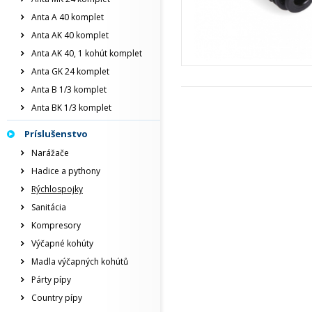
Anta A 40 komplet
Anta AK 40 komplet
Anta AK 40, 1 kohút komplet
Anta GK 24 komplet
Anta B 1/3 komplet
Anta BK 1/3 komplet
Príslušenstvo
Narážače
Hadice a pythony
Rýchlospojky
Sanitácia
Kompresory
Výčapné kohúty
Madla výčapných kohútů
Párty pípy
Country pípy