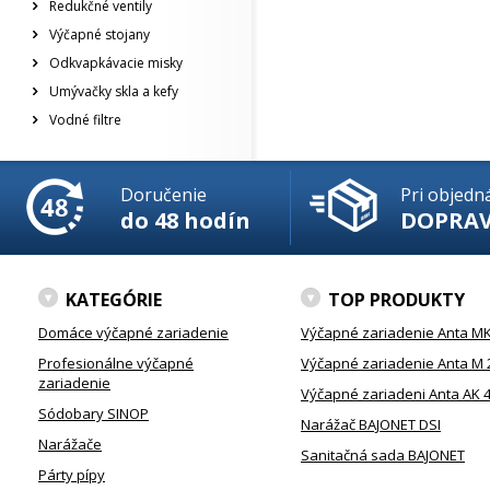
Redukčné ventily
Výčapné stojany
Odkvapkávacie misky
Umývačky skla a kefy
Vodné filtre
Doručenie
Pri objedn
do 48 hodín
DOPRA
KATEGÓRIE
TOP PRODUKTY
Domáce výčapné zariadenie
Výčapné zariadenie Anta MK
Profesionálne výčapné
Výčapné zariadenie Anta M 
zariadenie
Výčapné zariadeni Anta AK 
Sódobary SINOP
Narážač BAJONET DSI
Narážače
Sanitačná sada BAJONET
Párty pípy