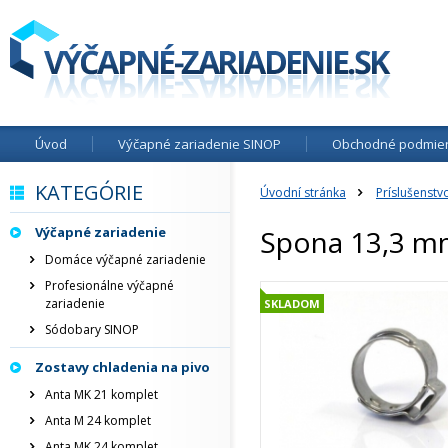
Úvod
Výčapné zariadenie SINOP
Obchodné podmie
KATEGÓRIE
Úvodní stránka
Príslušenstv
Výčapné zariadenie
Spona 13,3 
Domáce výčapné zariadenie
Profesionálne výčapné
zariadenie
SKLADOM
Sódobary SINOP
Zostavy chladenia na pivo
Anta MK 21 komplet
Anta M 24 komplet
Anta MK 24 komplet