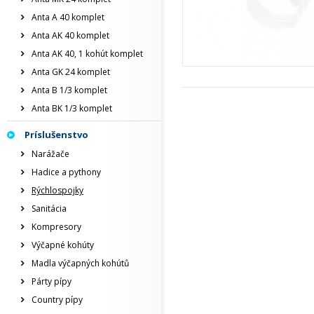
Anta A 40 komplet
Anta AK 40 komplet
Anta AK 40, 1 kohút komplet
Anta GK 24 komplet
Anta B 1/3 komplet
Anta BK 1/3 komplet
Príslušenstvo
Narážače
Hadice a pythony
Rýchlospojky
Sanitácia
Kompresory
Výčapné kohúty
Madla výčapných kohútů
Párty pípy
Country pípy