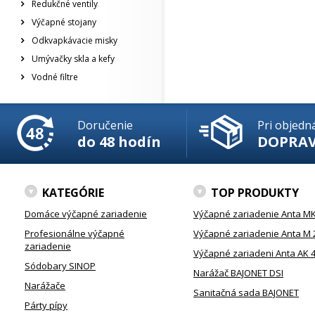
Redukčné ventily
Výčapné stojany
Odkvapkávacie misky
Umývačky skla a kefy
Vodné filtre
Doručenie
Pri objedn
do 48 hodín
DOPRA
KATEGÓRIE
TOP PRODUKTY
Domáce výčapné zariadenie
Výčapné zariadenie Anta MK
Profesionálne výčapné
Výčapné zariadenie Anta M 
zariadenie
Výčapné zariadeni Anta AK 
Sódobary SINOP
Narážač BAJONET DSI
Narážače
Sanitačná sada BAJONET
Párty pípy